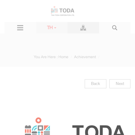
TH
You Are Here :
Home
Achievement
Back
Next